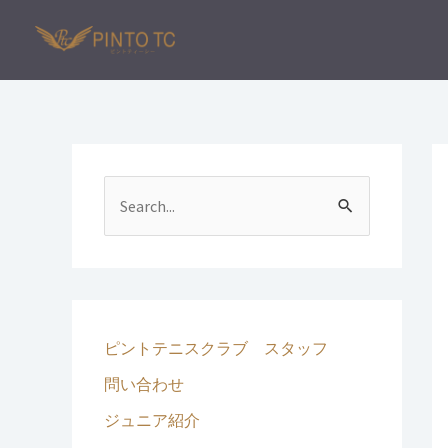
内
容
を
ス
キ
ッ
プ
検
索
対
象
:
ピントテニスクラブ スタッフ
問い合わせ
ジュニア紹介