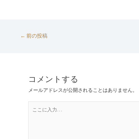
投
←
前の投稿
稿
ナ
ビ
ゲ
ー
コメントする
シ
ョ
メールアドレスが公開されることはありません。
ン
こ
こ
に
入
力…